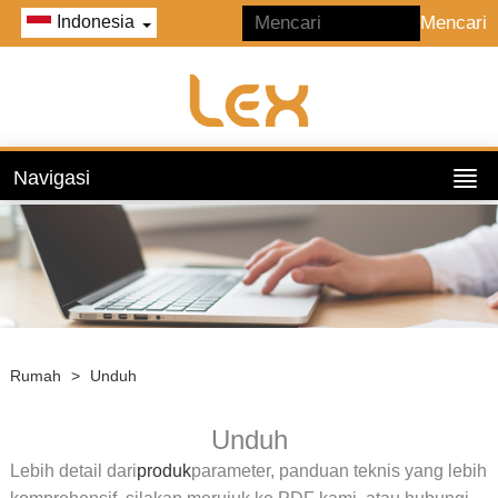
Indonesia
Navigasi
Rumah
>
Unduh
Unduh
Lebih detail dari
produk
parameter, panduan teknis yang lebih