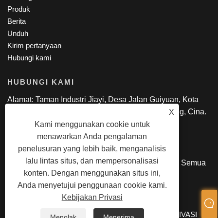
Produk
Berita
Unduh
Kirim pertanyaan
Hubungi kami
HUBUNGI KAMI
Alamat: Taman Industri Jiayi, Desa Jalan Guiyuan, Kota
Guanlan, Distrik Longhua, Shen Zhen, GuangDong, Cina.
X
Telp: +86-18818695085
Kami menggunakan cookie untuk
Surel:
manager@lexsmartcard.com
menawarkan Anda pengalaman
penelusuran yang lebih baik, menganalisis
lalu lintas situs, dan mempersonalisasi
Hak Cipta © 2022 Shenzhen Lex Smart Co., Ltd. Semua
konten. Dengan menggunakan situs ini,
hak Dilindungi Undang-undang.
Anda menyetujui penggunaan cookie kami.
Kebijakan Privasi
LINKS
SITEMAP
RSS
XML
KEBIJAKAN PRIVASI
Menolak
Menerima