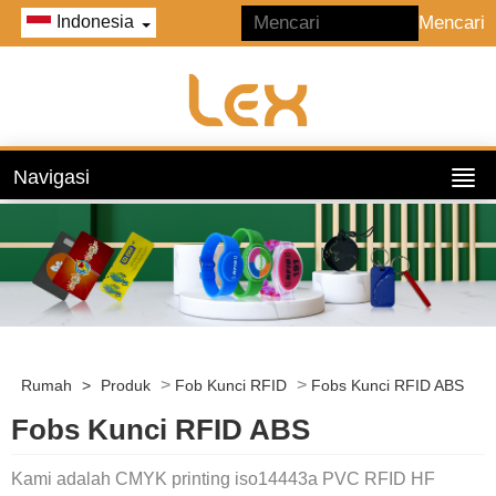
Indonesia
Navigasi
>
>
Rumah
>
Produk
Fob Kunci RFID
Fobs Kunci RFID ABS
Fobs Kunci RFID ABS
Kami adalah CMYK printing iso14443a PVC RFID HF