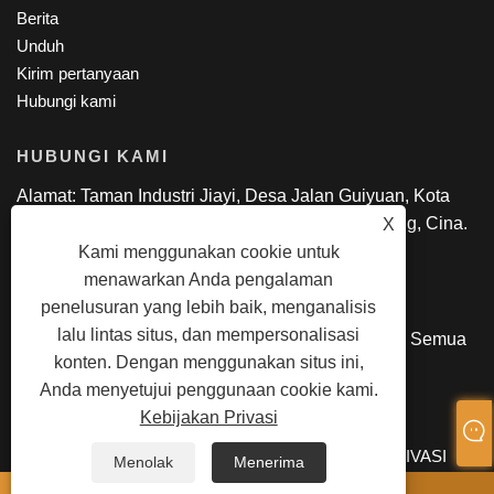
Berita
Unduh
Kirim pertanyaan
Hubungi kami
HUBUNGI KAMI
Alamat: Taman Industri Jiayi, Desa Jalan Guiyuan, Kota
Guanlan, Distrik Longhua, Shen Zhen, GuangDong, Cina.
X
Telp: +86-18818695085
Kami menggunakan cookie untuk
Surel:
manager@lexsmartcard.com
menawarkan Anda pengalaman
penelusuran yang lebih baik, menganalisis
lalu lintas situs, dan mempersonalisasi
Hak Cipta © 2022 Shenzhen Lex Smart Co., Ltd. Semua
konten. Dengan menggunakan situs ini,
hak Dilindungi Undang-undang.
Anda menyetujui penggunaan cookie kami.
Kebijakan Privasi
LINKS
SITEMAP
RSS
XML
KEBIJAKAN PRIVASI
Menolak
Menerima
ada apa
Surel