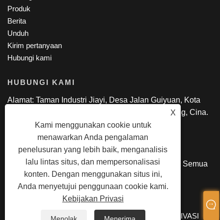
Produk
Berita
Unduh
Kirim pertanyaan
Hubungi kami
HUBUNGI KAMI
Alamat: Taman Industri Jiayi, Desa Jalan Guiyuan, Kota
Guanlan, Distrik Longhua, Shen Zhen, GuangDong, Cina.
X
Telp: +86-18818695085
Kami menggunakan cookie untuk
Surel:
manager@lexsmartcard.com
menawarkan Anda pengalaman
penelusuran yang lebih baik, menganalisis
lalu lintas situs, dan mempersonalisasi
Hak Cipta © 2022 Shenzhen Lex Smart Co., Ltd. Semua
konten. Dengan menggunakan situs ini,
hak Dilindungi Undang-undang.
Anda menyetujui penggunaan cookie kami.
Kebijakan Privasi
LINKS
SITEMAP
RSS
XML
KEBIJAKAN PRIVASI
Menolak
Menerima