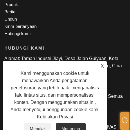
Produk
Berita
Unduh
Kirim pertanyaan
Hubungi kami
HUBUNGI KAMI
Alamat: Taman Industri Jiayi, Desa Jalan Guiyuan, Kota
Guanlan, Distrik Longhua, Shen Zhen, GuangDong, Cina.
X
Telp: +86-18818695085
Kami menggunakan cookie untuk
Surel:
manager@lexsmartcard.com
menawarkan Anda pengalaman
penelusuran yang lebih baik, menganalisis
lalu lintas situs, dan mempersonalisasi
Hak Cipta © 2022 Shenzhen Lex Smart Co., Ltd. Semua
konten. Dengan menggunakan situs ini,
hak Dilindungi Undang-undang.
Anda menyetujui penggunaan cookie kami.
Kebijakan Privasi
LINKS
SITEMAP
RSS
XML
KEBIJAKAN PRIVASI
Menolak
Menerima