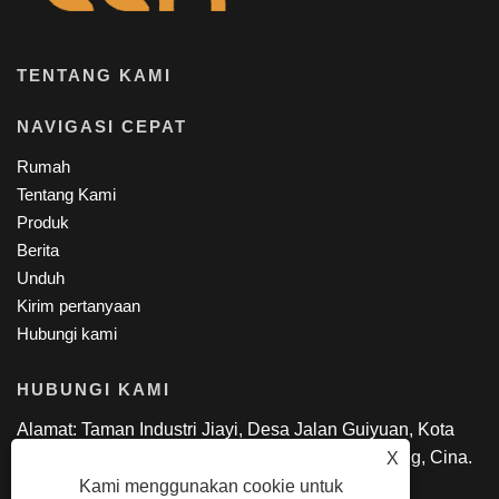
TENTANG KAMI
NAVIGASI CEPAT
Rumah
Tentang Kami
Produk
Berita
Unduh
Kirim pertanyaan
Hubungi kami
HUBUNGI KAMI
Alamat: Taman Industri Jiayi, Desa Jalan Guiyuan, Kota
Guanlan, Distrik Longhua, Shen Zhen, GuangDong, Cina.
X
Telp: +86-18818695085
Kami menggunakan cookie untuk