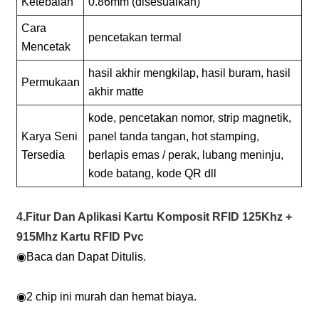
Ketebalan
0.86mm (disesuaikan)
Cara
pencetakan termal
Mencetak
hasil akhir mengkilap, hasil buram, hasil
Permukaan
akhir matte
kode, pencetakan nomor, strip magnetik,
Karya Seni
panel tanda tangan, hot stamping,
Tersedia
berlapis emas / perak, lubang meninju,
kode batang, kode QR dll
4.Fitur Dan Aplikasi Kartu Komposit RFID 125Khz +
915Mhz Kartu RFID Pvc
◉
Baca dan Dapat Ditulis.
◉
2 chip ini murah dan hemat biaya.