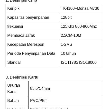
2. Deskripsi Chip
Keripik
TK4100+Monza M730
Kapasitas penyimpanan
128bit
frekuensi
125Khz 860-960Mhz
Membaca Jarak
2.5CM-10M
Kecepatan Merespon
1-2MS
Periode Penyimpanan Data
10 tahun
Standar
ISO11785 ISO18000
3. Deskripsi Kartu
Ukuran
85.5*54mm
Kartu:
Bahan
PVC/PET