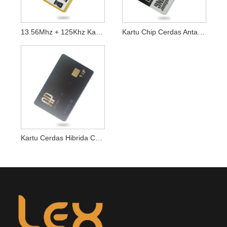
13.56Mhz + 125Khz Kartu Chip RFID Frekuensi Ganda
Kartu Chip Cerdas Antarmuka Ganda ISO14443A ISO7816
Kartu Cerdas Hibrida Chip Ganda Kontak Tanpa Kontak